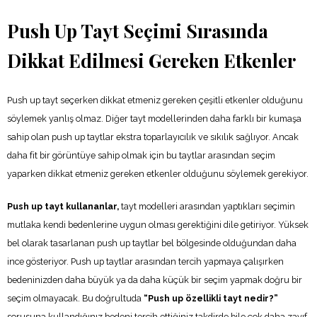
Push Up Tayt Seçimi Sırasında
Dikkat Edilmesi Gereken Etkenler
Push up tayt seçerken dikkat etmeniz gereken çeşitli etkenler olduğunu
söylemek yanlış olmaz. Diğer tayt modellerinden daha farklı bir kumaşa
sahip olan push up taytlar ekstra toparlayıcılık ve sıkılık sağlıyor. Ancak
daha fit bir görüntüye sahip olmak için bu taytlar arasından seçim
yaparken dikkat etmeniz gereken etkenler olduğunu söylemek gerekiyor.
Push up tayt kullananlar,
tayt modelleri arasından yaptıkları seçimin
mutlaka kendi bedenlerine uygun olması gerektiğini dile getiriyor. Yüksek
bel olarak tasarlanan push up taytlar bel bölgesinde olduğundan daha
ince gösteriyor. Push up taytlar arasından tercih yapmaya çalışırken
bedeninizden daha büyük ya da daha küçük bir seçim yapmak doğru bir
seçim olmayacak. Bu doğrultuda
“Push up özellikli tayt nedir?”
sorusuna kullandığınız bedeni tercih ettiğiniz takdirde bile çok daha zayıf