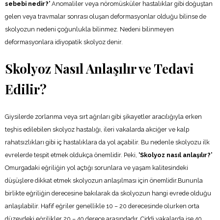
sebebi nedir?’
Anomaliler veya nöromüsküler hastalıklar gibi doğuştan
gelen veya travmalar sonrası oluşan deformasyonlar olduğu bilinse de
skolyozun nedeni çoğunlukla bilinmez. Nedeni bilinmeyen
deformasyonlara idiyopatik skolyoz denir.
Skolyoz Nasıl Anlaşılır ve Tedavi
Edilir?
Giysilerde zorlanma veya sırt ağrıları gibi şikayetler aracılığıyla erken
teşhis edilebilen skolyoz hastalığı, ileri vakalarda akciğer ve kalp
rahatsızlıkları gibi iç hastalıklara da yol açabilir. Bu nedenle skolyozu ilk
evrelerde tespit etmek oldukça önemlidir. Peki,
‘Skolyoz nasıl anlaşılır?’
Omurgadaki eğriliğin yol açtığı sorunlara ve yaşam kalitesindeki
düşüşlere dikkat etmek skolyozun anlaşılması için önemlidir.Bununla
birlikte eğriliğin derecesine bakılarak da skolyozun hangi evrede olduğu
anlaşılabilir. Hafif eğriler genellikle 10 – 20 derecesinde olurken orta
düzeydeki eğrilikler 20 – 40 derece arasındadır. Ciddi vakalarda ise 40